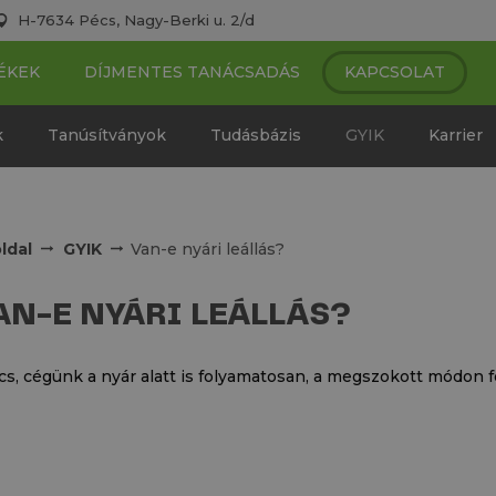
H-7634 Pécs, Nagy-Berki u. 2/d
ÉKEK
DÍJMENTES TANÁCSADÁS
KAPCSOLAT
k
Tanúsítványok
Tudásbázis
GYIK
Karrier
ldal
GYIK
Van-e nyári leállás?
AN-E NYÁRI LEÁLLÁS?
cs, cégünk a nyár alatt is folyamatosan, a megszokott módon f