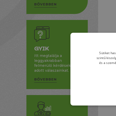
BŐVEBBEN
GYIK
Sütiket ha
Itt megtalálja a
szintű kiszo
leggyakrabban
és a szemé
felmerülő kérdésekre
adott válaszainkat.
BŐVEBBEN