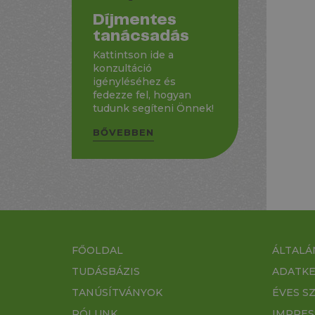
Díjmentes
tanácsadás
Kattintson ide a
konzultáció
igényléséhez és
fedezze fel, hogyan
tudunk segíteni Önnek!
BŐVEBBEN
FŐOLDAL
ÁLTALÁ
TUDÁSBÁZIS
ADATKE
TANÚSÍTVÁNYOK
ÉVES S
RÓLUNK
IMPRE