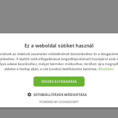
Ez a weboldal sütiket használ
sználunk az oldalunk zavartalan működésének biztosításához és a látogatói
lgálásához. A kijelölt sütik elfogadásával (engedélyezésével) hozzájárul azok 
lyes adatai kezeléséhez, melyet bármikor módosíthat, törölhet: újra megnyith
ablakot a honlap alján, a süti (cookie) beállításokra kattintva.
Bővebben
ÖSSZES ELFOGADÁSA
SÜTIBEÁLLÍTÁSOK MÓDOSÍTÁSA
POWERED BY COOKIESCRIPT