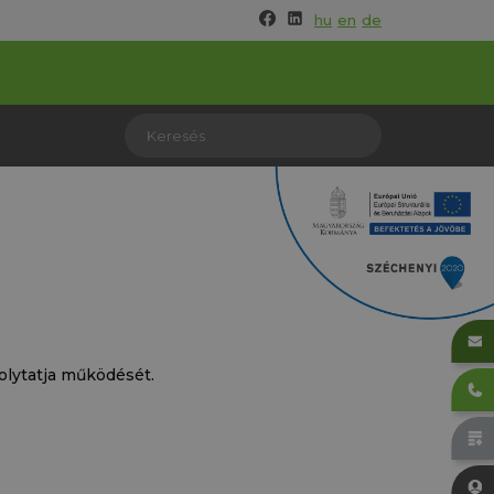
hu
en
de
olytatja működését.