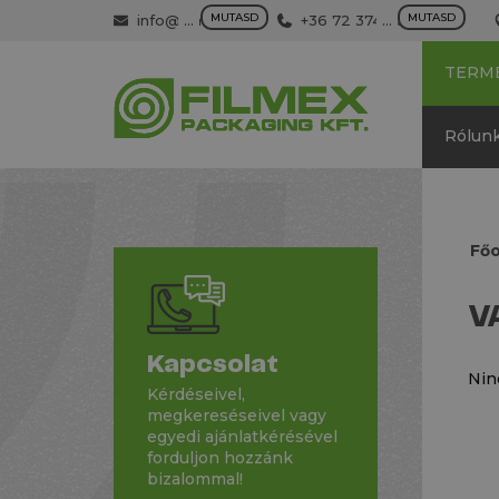
MUTASD
MUTASD
info@filmex.hu
...
+36 72 374 500
...
TERM
Rólun
Főo
V
Kapcsolat
Nin
Kérdéseivel,
megkereséseivel vagy
egyedi ajánlatkérésével
forduljon hozzánk
bizalommal!