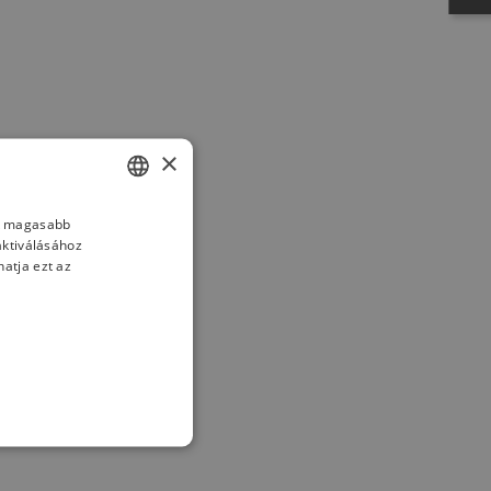
×
nk magasabb
HUNGARIAN
aktiválásához
GERMAN
atja ezt az
ENGLISH