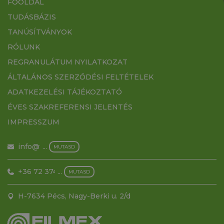
FŐOLDAL
TUDÁSBÁZIS
TANÚSÍTVÁNYOK
RÓLUNK
REGRANULÁTUM NYILATKOZAT
ÁLTALÁNOS SZERZŐDÉSI FELTÉTELEK
ADATKEZELÉSI TÁJÉKOZTATÓ
ÉVES SZAKREFERENSI JELENTÉS
IMPRESSZUM
info@filmex.hu
...
MUTASD
+36 72 374 500
...
MUTASD
H-7634 Pécs, Nagy-Berki u. 2/d