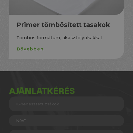
Primer tömbösített tasakok
Tömbös formátum, akasztólyukakkal
Bővebben
AJÁNLATKÉRÉS