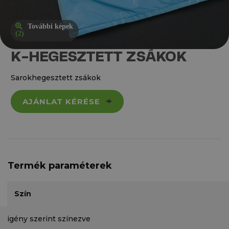
További képek
(2)
K-HEGESZTETT ZSÁKOK
Sarokhegesztett zsákok
AJÁNLAT KÉRÉSE
Termék paraméterek
Szín
igény szerint színezve