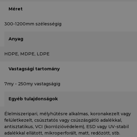
Méret
300-1200mm szélességig
Anyag
HDPE, MDPE, LDPE
Vastagsági tartomány
7my - 250my vastagságig
Egyéb tulajdonságok
Élelmiszeripari, mélyhűtésre alkalmas, koronakezelt vagy
felületkezelt, csúsztatós vagy csúszásgátló adalékkal,
antisztatikus, VCI (korrózióvédelem), ESD vagy UV-stabil
adalékkal ellátott, mikroperforált, matt, redőzött, stb.