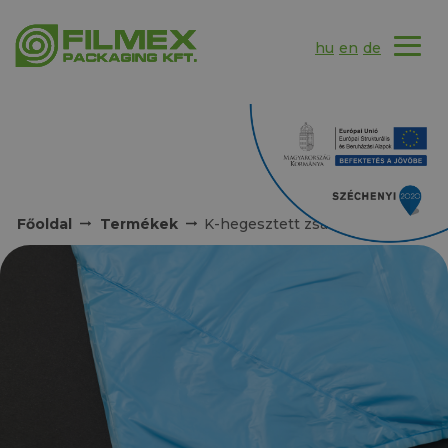
hu
en
de
Főoldal
Termékek
K-hegesztett zsákok