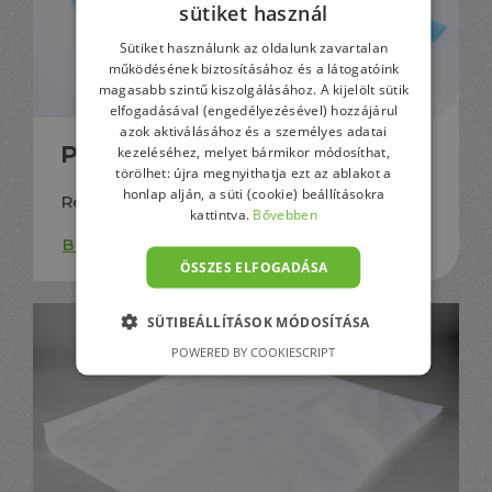
sütiket használ
HUNGARIAN
Sütiket használunk az oldalunk zavartalan
GERMAN
működésének biztosításához és a látogatóink
magasabb szintű kiszolgálásához. A kijelölt sütik
ENGLISH
elfogadásával (engedélyezésével) hozzájárul
azok aktiválásához és a személyes adatai
Primer ládabélelő zsák
kezeléséhez, melyet bármikor módosíthat,
törölhet: újra megnyithatja ezt az ablakot a
honlap alján, a süti (cookie) beállításokra
Redőzött vagy redő nélküli kivitel
kattintva.
Bővebben
Bővebben
ÖSSZES ELFOGADÁSA
SÜTIBEÁLLÍTÁSOK MÓDOSÍTÁSA
POWERED BY COOKIESCRIPT