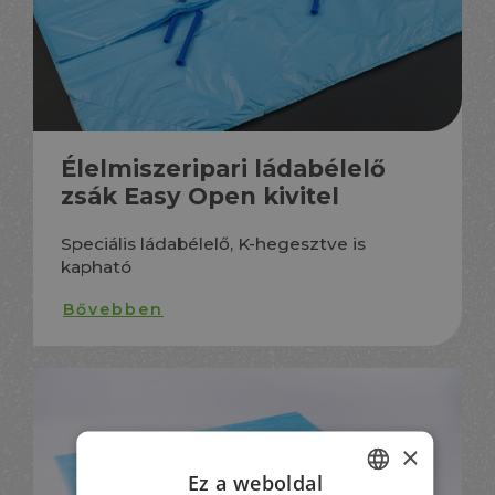
Élelmiszeripari ládabélelő
zsák Easy Open kivitel
Speciális ládabélelő, K-hegesztve is
kapható
Bővebben
×
Ez a weboldal