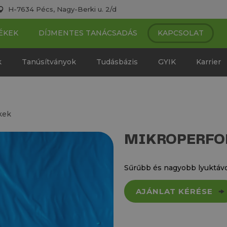
H-7634 Pécs, Nagy-Berki u. 2/d
ÉKEK
DÍJMENTES TANÁCSADÁS
KAPCSOLAT
k
Tanúsítványok
Tudásbázis
GYIK
Karrier
kek
MIKROPERFO
Sűrűbb és nagyobb lyuktávo
AJÁNLAT KÉRÉSE