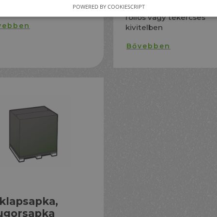
tel
anyagból is talphegeszt
POWERED BY COOKIESCRIPT
rollos vagy tekercses
vebben
kivitelben
Bővebben
klapsapka,
ugorsapka