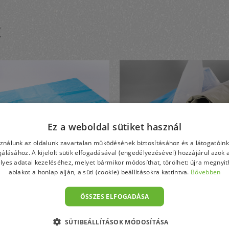
K
Ez a weboldal sütiket használ
sználunk az oldalunk zavartalan működésének biztosításához és a látogatói
lgálásához. A kijelölt sütik elfogadásával (engedélyezésével) hozzájárul azok 
lyes adatai kezeléséhez, melyet bármikor módosíthat, törölhet: újra megnyith
ablakot a honlap alján, a süti (cookie) beállításokra kattintva.
Bővebben
imer ládabélelő
Ipari zsákok,
ÖSSZES ELFOGADÁSA
ák
tasakok
SÜTIBEÁLLÍTÁSOK MÓDOSÍTÁSA
őzött vagy redő nélküli
Primer és újrahasznosít