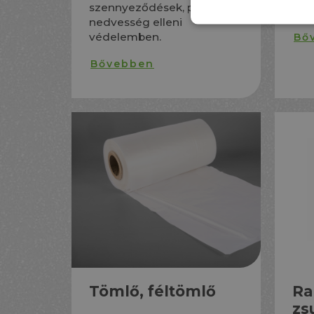
szennyeződések, por és a
kivi
nedvesség elleni
védelemben.
Bő
Bővebben
Tömlő, féltömlő
Ra
zs