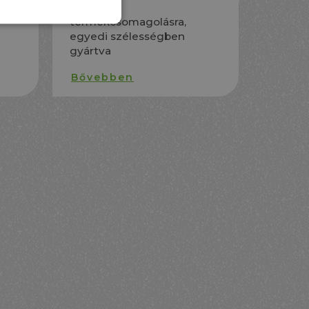
történő
ve,
termékcsomagolásra,
egyedi szélességben
gyártva
Bővebben