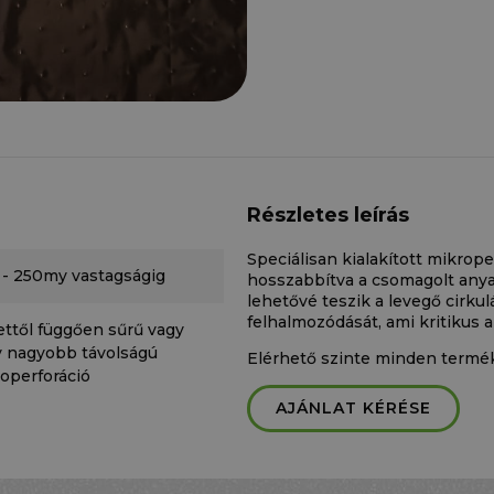
Részletes leírás
Speciálisan kialakított mikroper
- 250my vastagságig
hosszabbítva a csomagolt anya
lehetővé teszik a levegő cirku
felhalmozódását, ami kritikus a
ttől függően sűrű vagy
 nagyobb távolságú
Elérhető szinte minden termék
operforáció
AJÁNLAT KÉRÉSE