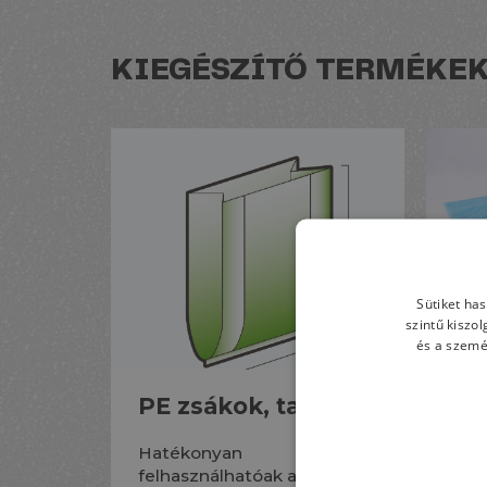
KIEGÉSZÍTŐ TERMÉKE
Sütiket ha
szintű kiszo
és a szemé
PE zsákok, tasakok
Pr
zs
Hatékonyan
felhasználhatóak a
Red