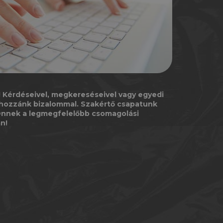
 Kérdéseivel, megkereséseivel vagy egyedi
n hozzánk bizalommal. Szakértő csapatunk
 Önnek a legmegfelelőbb csomagolási
n!