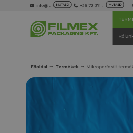
MUTASD
MUTASD
info@filmex.hu
...
+36 72 374 500
...
TERM
Rólun
Főoldal
Termékek
Mikroperforált termé