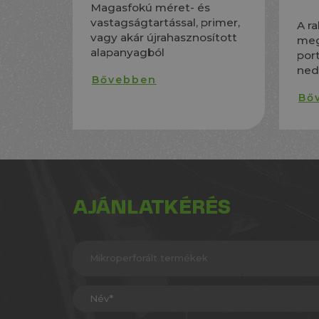
Magasfokú méret- és
vastagságtartással, primer,
A r
vagy akár újrahasznosított
meg
alapanyagból
por
ned
Bővebben
Bő
AJÁNLATKÉRÉS