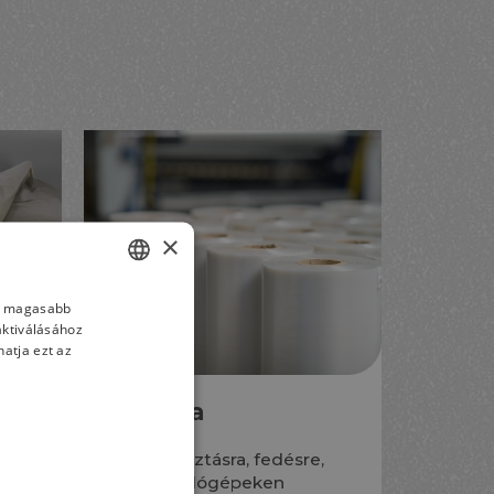
×
nk magasabb
HUNGARIAN
aktiválásához
GERMAN
atja ezt az
ENGLISH
Síkfólia
Szétválasztásra, fedésre,
csomagológépeken
ott