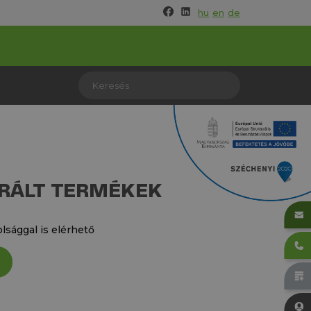
hu
en
de
RÁLT TERMÉKEK
lsággal is elérhető