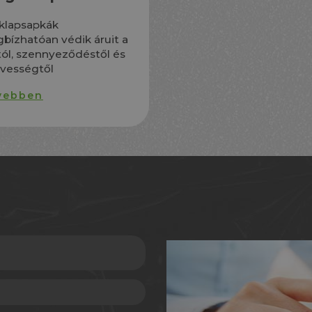
aklapsapkák
bízhatóan védik áruit a
tól, szennyeződéstől és
vességtől
vebben