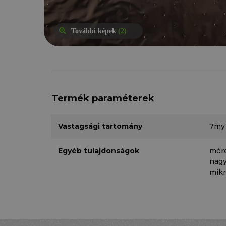
További képek
(2)
Termék paraméterek
Vastagsági tartomány
7my 
Egyéb tulajdonságok
mére
nagy
mikr