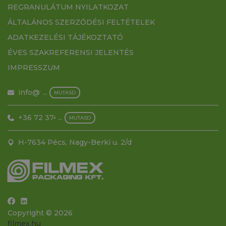
REGRANULÁTUM NYILATKOZAT
ÁLTALÁNOS SZERZŐDÉSI FELTÉTELEK
ADATKEZELÉSI TÁJÉKOZTATÓ
ÉVES SZAKREFERENSI JELENTÉS
IMPRESSZUM
info@filmex.hu
...
MUTASD
+36 72 374 500
...
MUTASD
H-7634 Pécs, Nagy-Berki u. 2/d
Copyright © 2026
filmex.hu