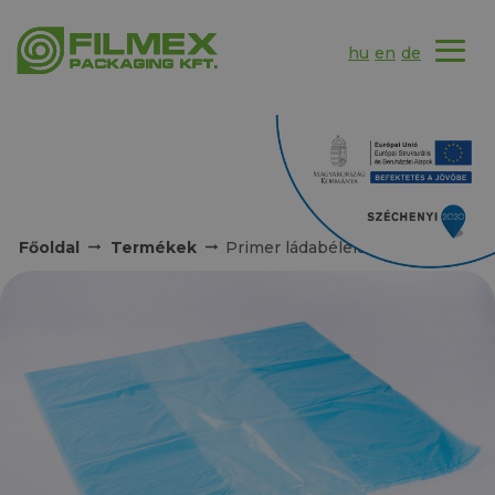
hu
en
de
Főoldal
Termékek
Primer ládabélelő zsák