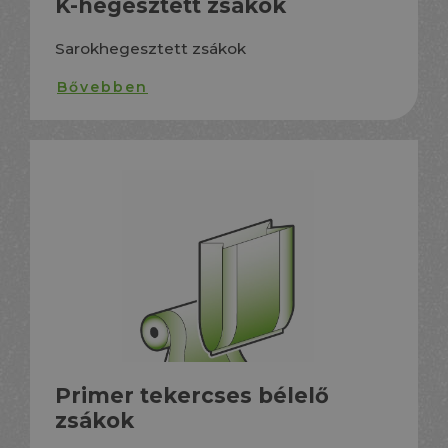
K-hegesztett zsákok
Sarokhegesztett zsákok
Bővebben
Primer tekercses bélelő
zsákok