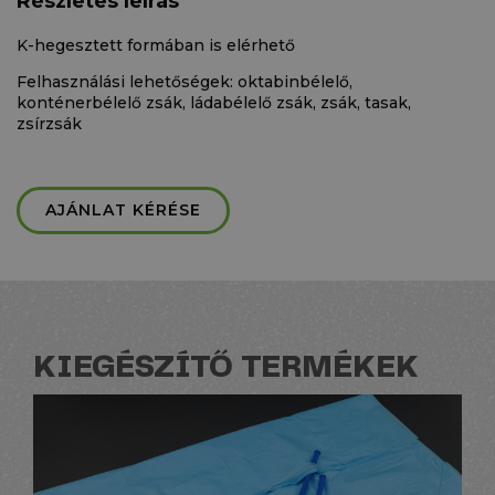
Részletes leírás
K-hegesztett formában is elérhető
Felhasználási lehetőségek: oktabinbélelő,
konténerbélelő zsák, ládabélelő zsák, zsák, tasak,
zsírzsák
AJÁNLAT KÉRÉSE
KIEGÉSZÍTŐ TERMÉKEK