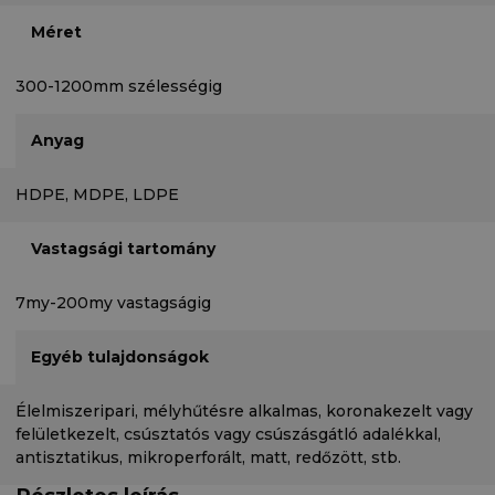
Méret
300-1200mm szélességig
Anyag
HDPE, MDPE, LDPE
Vastagsági tartomány
7my-200my vastagságig
Egyéb tulajdonságok
Élelmiszeripari, mélyhűtésre alkalmas, koronakezelt vagy
felületkezelt, csúsztatós vagy csúszásgátló adalékkal,
antisztatikus, mikroperforált, matt, redőzött, stb.