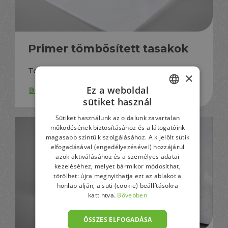
Primer tömbösített tasakok
Tömbös formátum, akasztólyukakkal
×
Ez a weboldal
Bővebben
sütiket használ
HUNGARIAN
Sütiket használunk az oldalunk zavartalan
GERMAN
működésének biztosításához és a látogatóink
magasabb szintű kiszolgálásához. A kijelölt sütik
ENGLISH
elfogadásával (engedélyezésével) hozzájárul
azok aktiválásához és a személyes adatai
kezeléséhez, melyet bármikor módosíthat,
törölhet: újra megnyithatja ezt az ablakot a
honlap alján, a süti (cookie) beállításokra
kattintva.
Bővebben
ÖSSZES ELFOGADÁSA