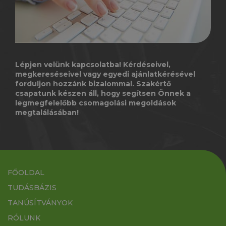
Lépjen velünk kapcsolatba! Kérdéseivel,
megkereséseivel vagy egyedi ajánlatkérésével
forduljon hozzánk bizalommal. Szakértő
csapatunk készen áll, hogy segítsen Önnek a
legmegfelelőbb csomagolási megoldások
megtalálásában!
FŐOLDAL
TUDÁSBÁZIS
TANÚSÍTVÁNYOK
RÓLUNK