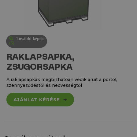
További képek
(5)
RAKLAPSAPKA,
ZSUGORSAPKA
A raklapsapkák megbízhatóan védik áruit a portól,
szennyeződéstől és nedvességtől
AJÁNLAT KÉRÉSE