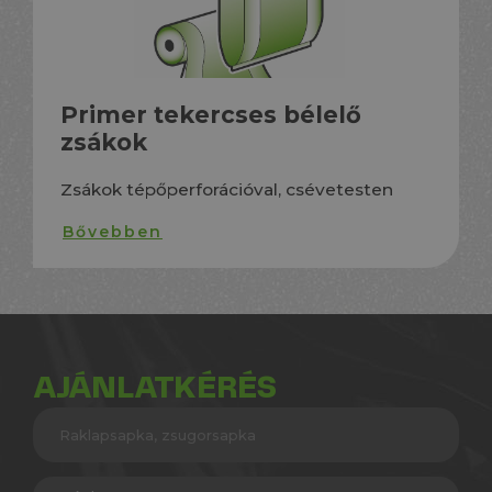
Primer tekercses bélelő
zsákok
Zsákok tépőperforációval, csévetesten
Bővebben
AJÁNLATKÉRÉS