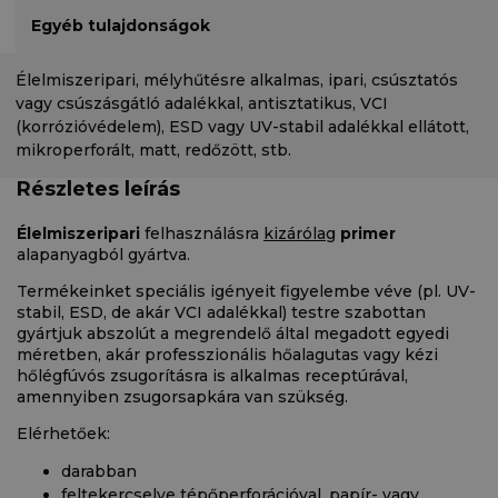
Egyéb tulajdonságok
Élelmiszeripari, mélyhűtésre alkalmas, ipari, csúsztatós
vagy csúszásgátló adalékkal, antisztatikus, VCI
(korrózióvédelem), ESD vagy UV-stabil adalékkal ellátott,
mikroperforált, matt, redőzött, stb.
Részletes leírás
Élelmiszeripari
felhasználásra
kizárólag
primer
alapanyagból gyártva.
Termékeinket speciális igényeit figyelembe véve (pl. UV-
stabil, ESD, de akár VCI adalékkal) testre szabottan
gyártjuk abszolút a megrendelő által megadott egyedi
méretben, akár professzionális hőalagutas vagy kézi
hőlégfúvós zsugorításra is alkalmas receptúrával,
amennyiben zsugorsapkára van szükség.
Elérhetőek:
darabban
feltekercselve tépőperforációval, papír- vagy