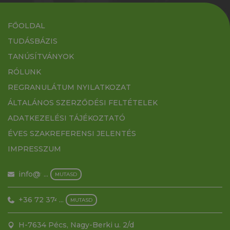
FŐOLDAL
TUDÁSBÁZIS
TANÚSÍTVÁNYOK
RÓLUNK
REGRANULÁTUM NYILATKOZAT
ÁLTALÁNOS SZERZŐDÉSI FELTÉTELEK
ADATKEZELÉSI TÁJÉKOZTATÓ
ÉVES SZAKREFERENSI JELENTÉS
IMPRESSZUM
info@filmex.hu
...
MUTASD
+36 72 374 500
...
MUTASD
H-7634 Pécs, Nagy-Berki u. 2/d