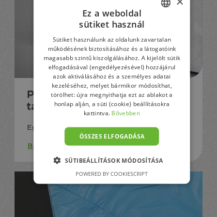
×
Ez a weboldal
sütiket használ
HUNGARIAN
Sütiket használunk az oldalunk zavartalan
GERMAN
működésének biztosításához és a látogatóink
magasabb szintű kiszolgálásához. A kijelölt sütik
ENGLISH
elfogadásával (engedélyezésével) hozzájárul
azok aktiválásához és a személyes adatai
kezeléséhez, melyet bármikor módosíthat,
Primer oldalhegesztett
törölhet: újra megnyithatja ezt az ablakot a
honlap alján, a süti (cookie) beállításokra
tasakok
kattintva.
Bővebben
Egy hegesztett varrattal a tasak oldalán
ÖSSZES ELFOGADÁSA
Bővebben
SÜTIBEÁLLÍTÁSOK MÓDOSÍTÁSA
POWERED BY COOKIESCRIPT