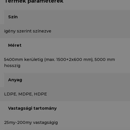
Termék paraméterek
Szín
igény szerint színezve
Méret
5400mm kerületig (max. 1500+2x600 mm), 5000 mm
hosszig
Anyag
LDPE, MDPE, HDPE
Vastagsági tartomány
25my-200my vastagságig