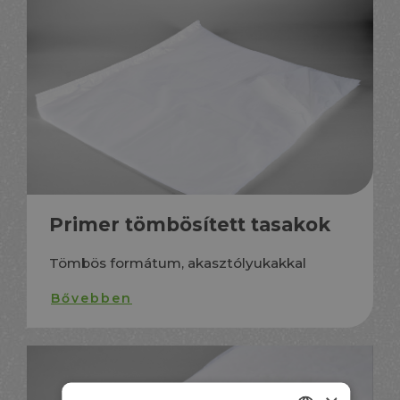
Primer tömbösített tasakok
Tömbös formátum, akasztólyukakkal
Bővebben