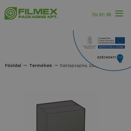
hu
en
de
Főoldal
Termékek
Raklapsapka, zsugorsapka