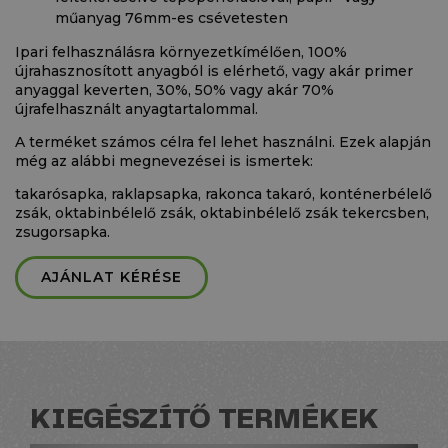
műanyag 76mm-es csévetesten
Ipari felhasználásra környezetkímélően, 100%
újrahasznosított anyagból is elérhető, vagy akár primer
anyaggal keverten, 30%, 50% vagy akár 70%
újrafelhasznált anyagtartalommal.
A terméket számos célra fel lehet használni. Ezek alapján
még az alábbi megnevezései is ismertek:
takarósapka, raklapsapka, rakonca takaró, konténerbélelő
zsák, oktabinbélelő zsák, oktabinbélelő zsák tekercsben,
zsugorsapka.
AJÁNLAT KÉRÉSE
KIEGÉSZÍTŐ TERMÉKEK