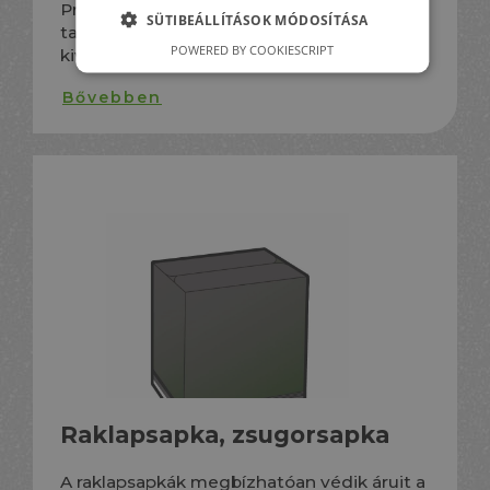
Primer és újrahasznosított anyagból is
SÜTIBEÁLLÍTÁSOK MÓDOSÍTÁSA
talphegesztve, rollos vagy tekercses
POWERED BY COOKIESCRIPT
kivitelben
Bővebben
Raklapsapka, zsugorsapka
A raklapsapkák megbízhatóan védik áruit a