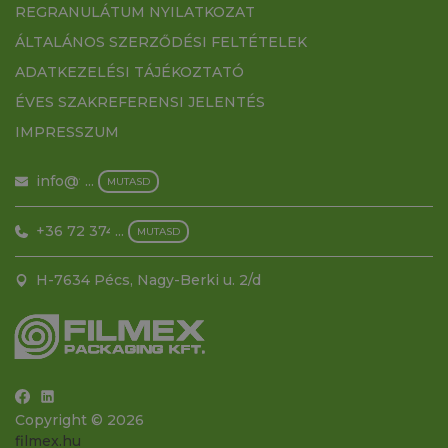
REGRANULÁTUM NYILATKOZAT
ÁLTALÁNOS SZERZŐDÉSI FELTÉTELEK
ADATKEZELÉSI TÁJÉKOZTATÓ
ÉVES SZAKREFERENSI JELENTÉS
IMPRESSZUM
info@filmex.hu
...
MUTASD
+36 72 374 500
...
MUTASD
H-7634 Pécs, Nagy-Berki u. 2/d
Copyright © 2026
filmex.hu