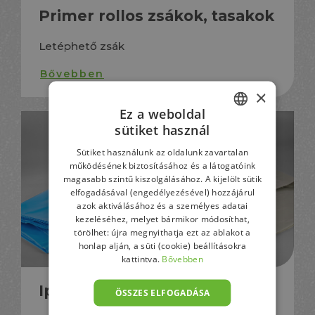
Primer rollos zsákok, tasakok
Letéphető zsák
Bővebben
×
Ez a weboldal
sütiket használ
HUNGARIAN
Sütiket használunk az oldalunk zavartalan
GERMAN
működésének biztosításához és a látogatóink
magasabb szintű kiszolgálásához. A kijelölt sütik
ENGLISH
elfogadásával (engedélyezésével) hozzájárul
azok aktiválásához és a személyes adatai
kezeléséhez, melyet bármikor módosíthat,
törölhet: újra megnyithatja ezt az ablakot a
honlap alján, a süti (cookie) beállításokra
kattintva.
Bővebben
Ipari zsákok, tasakok
ÖSSZES ELFOGADÁSA