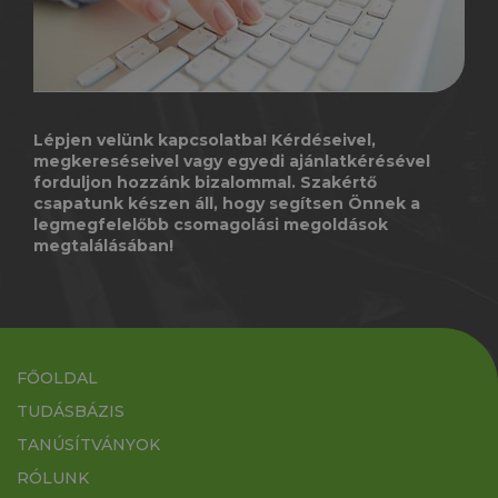
Lépjen velünk kapcsolatba! Kérdéseivel,
megkereséseivel vagy egyedi ajánlatkérésével
forduljon hozzánk bizalommal. Szakértő
csapatunk készen áll, hogy segítsen Önnek a
legmegfelelőbb csomagolási megoldások
megtalálásában!
FŐOLDAL
TUDÁSBÁZIS
TANÚSÍTVÁNYOK
RÓLUNK