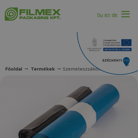
hu
en
de
Főoldal
Termékek
Szemeteszsákok