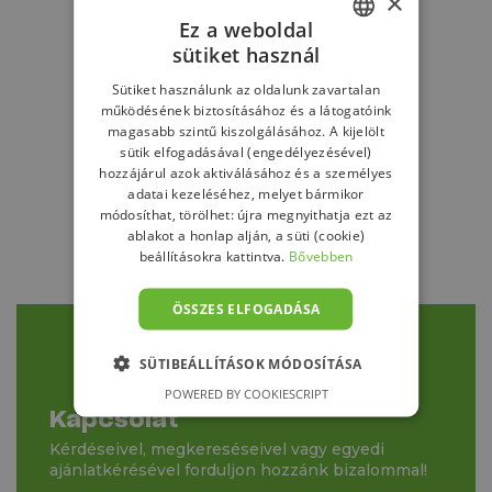
×
Ez a weboldal
sütiket használ
HUNGARIAN
Sütiket használunk az oldalunk zavartalan
GERMAN
működésének biztosításához és a látogatóink
magasabb szintű kiszolgálásához. A kijelölt
ENGLISH
sütik elfogadásával (engedélyezésével)
hozzájárul azok aktiválásához és a személyes
adatai kezeléséhez, melyet bármikor
módosíthat, törölhet: újra megnyithatja ezt az
ablakot a honlap alján, a süti (cookie)
beállításokra kattintva.
Bővebben
ÖSSZES ELFOGADÁSA
SÜTIBEÁLLÍTÁSOK MÓDOSÍTÁSA
POWERED BY COOKIESCRIPT
Kapcsolat
Kérdéseivel, megkereséseivel vagy egyedi
ajánlatkérésével forduljon hozzánk bizalommal!