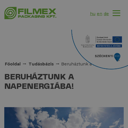
hu
en
de
Főoldal
Tudásbázis
Beruháztunk a napenergiába!
BERUHÁZTUNK A
NAPENERGIÁBA!