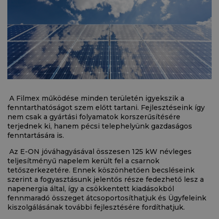
A Filmex működése minden területén igyekszik a
fenntarthatóságot szem előtt tartani. Fejlesztéseink így
nem csak a gyártási folyamatok korszerűsítésére
terjednek ki, hanem pécsi telephelyünk gazdaságos
fenntartására is.
Az E-ON jóváhagyásával összesen 125 kW névleges
teljesítményű napelem került fel a csarnok
tetőszerkezetére. Ennek köszönhetően becsléseink
szerint a fogyasztásunk jelentős része fedezhető lesz a
napenergia által, így a csökkentett kiadásokból
fennmaradó összeget átcsoportosíthatjuk és Ügyfeleink
kiszolgálásának további fejlesztésére fordíthatjuk.