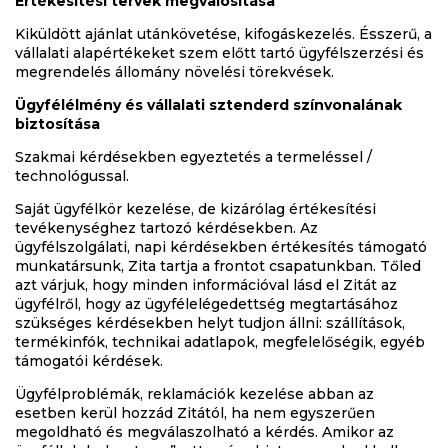
Értékesítési tervek megvalósítása
Kiküldött ajánlat utánkövetése, kifogáskezelés. Ésszerű, a
vállalati alapértékeket szem előtt tartó ügyfélszerzési és
megrendelés állomány növelési törekvések.
Ügyfélélmény és vállalati sztenderd színvonalának
biztosítása
Szakmai kérdésekben egyeztetés a termeléssel /
technológussal.
Saját ügyfélkör kezelése, de kizárólag értékesítési
tevékenységhez tartozó kérdésekben. Az
ügyfélszolgálati, napi kérdésekben értékesítés támogató
munkatársunk, Zita tartja a frontot csapatunkban. Tőled
azt várjuk, hogy minden információval lásd el Zitát az
ügyfélről, hogy az ügyfélelégedettség megtartásához
szükséges kérdésekben helyt tudjon állni: szállítások,
termékinfók, technikai adatlapok, megfelelőségik, egyéb
támogatói kérdések.
Ügyfélproblémák, reklamációk kezelése abban az
esetben kerül hozzád Zitától, ha nem egyszerűen
megoldható és megválaszolható a kérdés. Amikor az