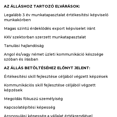
AZ ÁLLÁSHOZ TARTOZÓ ELVÁRÁSOK:
Legalább 3 év munkatapasztalat értékesítési képviselő
munkakörben
Magas szintű érdeklődés export képviselet iránt
KKV szektorban szerzett munkatapasztalat
Tanulási hajlandóság
Angol és/vagy német üzleti kommunikáció készsége
szóban és írásban
AZ ÁLLÁS BETÖLTÉSÉHEZ ELŐNYT JELENT:
Értékesítési skill fejlesztése céljából végzett képzések
Kommunikációs skill fejlesztése céljából végzett
képzések
Megoldás fókuszú személyiség
Kapcsolatépítési képesség
Azonosulási képesség a vállalat értékrendjével