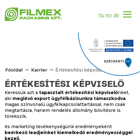
hu
en
de
Főoldal
Karrier
Értékesítési képviselő
ÉRTÉKESÍTÉSI KÉPVISELŐ
Keressük azt a
tapasztalt értékesítési képviselő
nket,
aki
meglévő export ügyfélbázisunkra támaszkodva
magas színvonalú ügyfélkapcsolattartással, nem csak
megtartásra, hanem rendelés állomány bővítésre is
törekszik,
és marketing tevékenységünk eredményeként
beérkező leadjeinket kiemelkedő eredményességgel
kezeli.