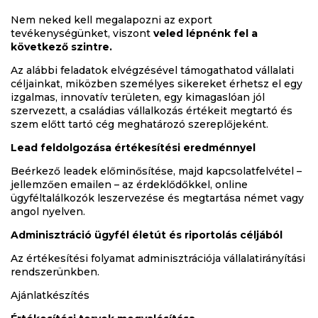
Nem neked kell megalapozni az export
tevékenységünket, viszont
veled lépnénk fel a
következő szintre.
Az alábbi feladatok elvégzésével támogathatod vállalati
céljainkat, miközben személyes sikereket érhetsz el egy
izgalmas, innovatív területen, egy kimagaslóan jól
szervezett, a családias vállalkozás értékeit megtartó és
szem előtt tartó cég meghatározó szereplőjeként.
Lead feldolgozása értékesítési eredménnyel
Beérkező leadek előminősítése, majd kapcsolatfelvétel –
jellemzően emailen – az érdeklődőkkel, online
ügyféltalálkozók leszervezése és megtartása német vagy
angol nyelven.
Adminisztráció ügyfél életút és riportolás céljából
Az értékesítési folyamat adminisztrációja vállalatirányítási
rendszerünkben.
Ajánlatkészítés