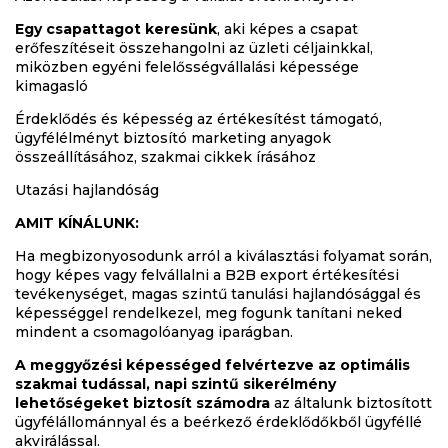
Egy csapattagot keresünk
, aki képes a csapat
erőfeszítéseit összehangolni az üzleti céljainkkal,
miközben egyéni felelősségvállalási képessége
kimagasló
Érdeklődés és képesség az értékesítést támogató,
ügyfélélményt biztosító marketing anyagok
összeállításához, szakmai cikkek írásához
Utazási hajlandóság
AMIT KÍNÁLUNK:
Ha megbizonyosodunk arról a kiválasztási folyamat során,
hogy képes vagy felvállalni a B2B export értékesítési
tevékenységet, magas szintű tanulási hajlandósággal és
képességgel rendelkezel, meg fogunk tanítani neked
mindent a csomagolóanyag iparágban.
A meggyőzési képességed felvértezve az optimális
szakmai tudással, napi szintű sikerélmény
lehetőségeket biztosít számodra
az általunk biztosított
ügyfélállománnyal és a beérkező érdeklődőkből ügyféllé
akvirálással.