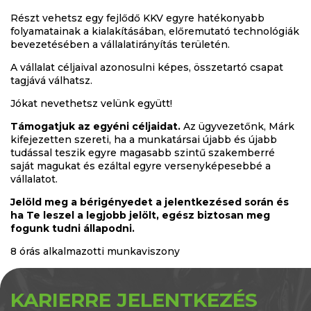
Részt vehetsz egy fejlődő KKV egyre hatékonyabb
folyamatainak a kialakításában, előremutató technológiák
bevezetésében a vállalatirányítás területén.
A vállalat céljaival azonosulni képes, összetartó csapat
tagjává válhatsz.
Jókat nevethetsz velünk együtt!
Támogatjuk az egyéni céljaidat.
Az ügyvezetőnk, Márk
kifejezetten szereti, ha a munkatársai újabb és újabb
tudással teszik egyre magasabb szintű szakemberré
saját magukat és ezáltal egyre versenyképesebbé a
vállalatot.
Jelöld meg a bérigényedet a jelentkezésed során és
ha Te leszel a legjobb jelölt, egész biztosan meg
fogunk tudni állapodni.
8 órás alkalmazotti munkaviszony
KARIERRE JELENTKEZÉS