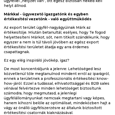
ügyféllel „helyzet van”, ott egész biztosan neked kell
helyt állnod.
Márkkal - ügyvezető igazgatónk és egyben
értékesítési vezetőnk - való együttműködés
Az export terület ügyfél-nagyágyúinak Márk az
értékesítője. Miután betanultál, esélyes, hogy Te fogod
helyettesíteni Márkot, sőt, nem titkolt szándékunk, hogy
egyszer a nem is túl távoli jövőben az egész export
értékesítési területet átadja egy arra érdemes
csapattagnak.
Ez egy elég inspiráló jövőkép, igaz?
De most koncentráljunk a jelenre: Lehetőséged lesz
közvetlenül tőle megtanulnod mindent erről az iparágról,
ennek a területnek a professzionális értékesítési know-
how-járól. Ezzel a tudással, elhivatottsággal és B2B sales
vénával felvértezve minden lehetőséget biztosítunk
számodra, hogy megmutasd, a jelenlegi
ügyfélállományunkat nemcsak megtartani vagy képes,
hanem kihozni belőle az optimálisat, mindeközben hajt a
vágy az önálló ügyfélszerzésre az általunk biztosított
értékesítési csatornák kiaknázásával.