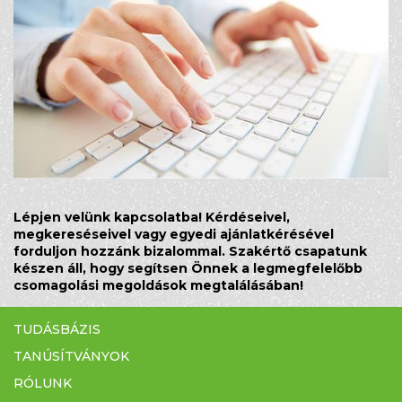
Lépjen velünk kapcsolatba! Kérdéseivel,
megkereséseivel vagy egyedi ajánlatkérésével
forduljon hozzánk bizalommal. Szakértő csapatunk
készen áll, hogy segítsen Önnek a legmegfelelőbb
csomagolási megoldások megtalálásában!
FŐOLDAL
TUDÁSBÁZIS
TANÚSÍTVÁNYOK
RÓLUNK