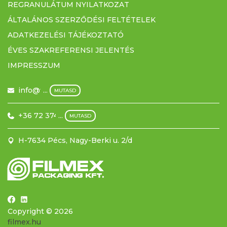
REGRANULÁTUM NYILATKOZAT
ÁLTALÁNOS SZERZŐDÉSI FELTÉTELEK
ADATKEZELÉSI TÁJÉKOZTATÓ
ÉVES SZAKREFERENSI JELENTÉS
IMPRESSZUM
info@filmex.hu
...
MUTASD
+36 72 374 500
...
MUTASD
H-7634 Pécs, Nagy-Berki u. 2/d
Copyright © 2026
filmex.hu