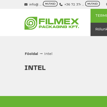
MUTASD
MUTASD
info@filmex.hu
...
+36 72 374 500
...
TERM
Rólun
Főoldal
Intel
INTEL