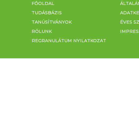
FŐOLDAL
ÁLTALÁ
TUDÁSBÁZIS
ADATKE
TANÚSÍTVÁNYOK
ÉVES S
RÓLUNK
IMPRE
REGRANULÁTUM NYILATKOZAT