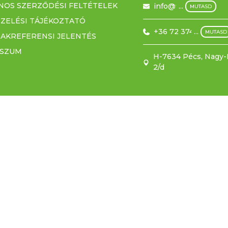
NOS SZERZŐDÉSI FELTÉTELEK
info@filmex.hu
...
MUTASD
ZELÉSI TÁJÉKOZTATÓ
+36 72 374 500
...
MUTASD
ZAKREFERENSI JELENTÉS
SSZUM
H-7634 Pécs, Nagy-B
2/d