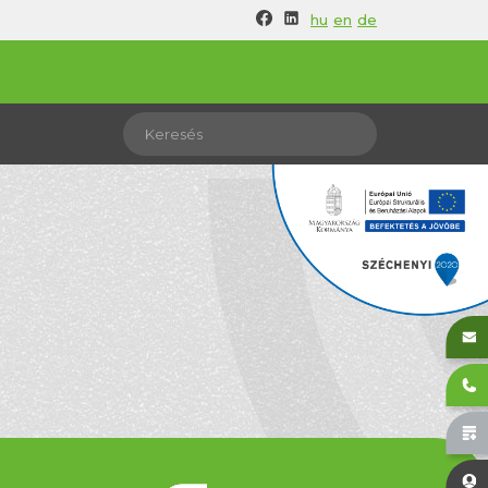
hu
en
de