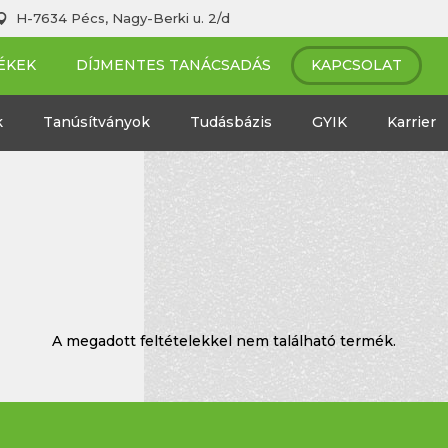
H-7634 Pécs, Nagy-Berki u. 2/d
ÉKEK
DÍJMENTES TANÁCSADÁS
KAPCSOLAT
k
Tanúsítványok
Tudásbázis
GYIK
Karrier
A megadott feltételekkel nem található termék.