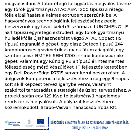
megvalósítani. A többrétegű fóliagyártás megvalósításhoz
egy török gyártmányú ATAC ABA 1200 típusú 3 rétegű
fólia előállítására alkalmas extrudert szerzünk be. A
hagyományos technológiáink fejlesztéséhez pedig
beszerzünk egy távol-keletről származó LUNGMENG LE-
45T típusú egyrétegű extrudert, egy török gyártmányú
hulladékfólia újrahasznosítást végző ATAC Copact 115
típusú regranuláló gépet, egy olasz Doteco tipusú 2X4
komponenses gravimetrikus granulátum adagolót, egy
szintén olasz BMTEK SBM 1200 in-line konfekcionáló
gépet, valamint egy Kündig FE 8 típusú érintésmentes
fóliaszélesség mérő készüléket. IT fejlesztés keretében
egy Dell PowerEdge R7515 server kerül beszerzésre. A
dolgozók kompetencia fejlesztéséhez a cég egy 8 napos
soft skill képzést tervez igénybe venni, valamint
szakértői tanácsadást a stratégiai és üzleti tervezéshez. A
projekt során egy 129 Kwp teljesítményű napelemes
rendszer is megvalósult. A pályázat készítésében
közreműködött: Szabó-Vasvári Tanácsadó Iroda Kft.