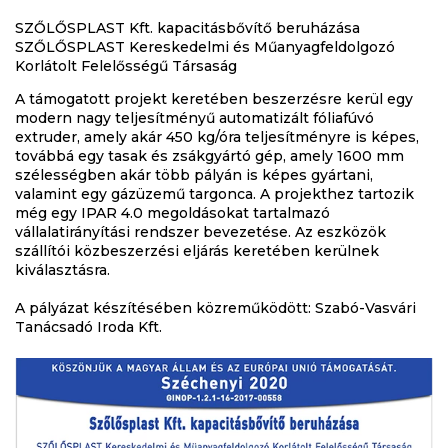
SZŐLŐSPLAST Kft. kapacitásbővítő beruházása
SZŐLŐSPLAST Kereskedelmi és Műanyagfeldolgozó
Korlátolt Felelősségű Társaság
A támogatott projekt keretében beszerzésre kerül egy
modern nagy teljesítményű automatizált fóliafúvó
extruder, amely akár 450 kg/óra teljesítményre is képes,
továbbá egy tasak és zsákgyártó gép, amely 1600 mm
szélességben akár több pályán is képes gyártani,
valamint egy gázüzemű targonca. A projekthez tartozik
még egy IPAR 4.0 megoldásokat tartalmazó
vállalatirányítási rendszer bevezetése. Az eszközök
szállítói közbeszerzési eljárás keretében kerülnek
kiválasztásra.
A pályázat készítésében közreműködött: Szabó-Vasvári
Tanácsadó Iroda Kft.