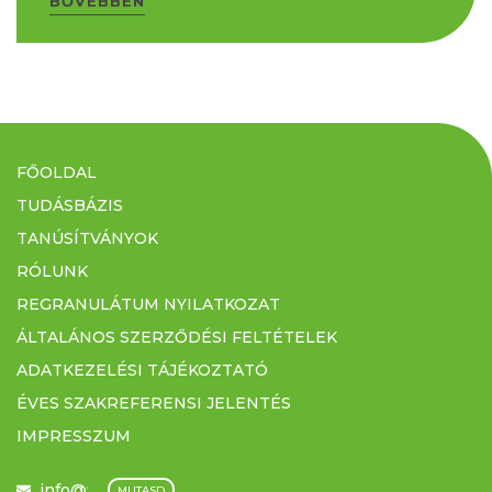
BŐVEBBEN
FŐOLDAL
TUDÁSBÁZIS
TANÚSÍTVÁNYOK
RÓLUNK
REGRANULÁTUM NYILATKOZAT
ÁLTALÁNOS SZERZŐDÉSI FELTÉTELEK
ADATKEZELÉSI TÁJÉKOZTATÓ
ÉVES SZAKREFERENSI JELENTÉS
IMPRESSZUM
info@filmex.hu
...
MUTASD