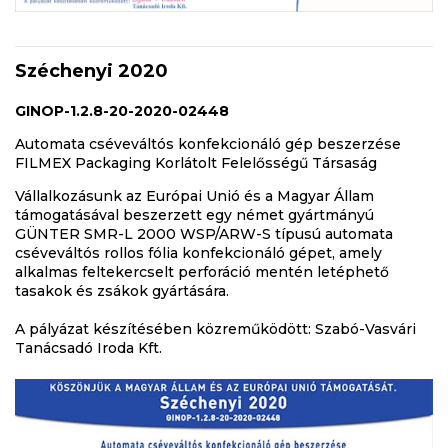
Széchenyi 2020
GINOP-1.2.8-20-2020-02448
Automata cséveváltós konfekcionáló gép beszerzése
FILMEX Packaging Korlátolt Felelősségű Társaság
Vállalkozásunk az Európai Unió és a Magyar Állam
támogatásával beszerzett egy német gyártmányú
GÜNTER SMR-L 2000 WSP/ARW-S típusú automata
cséveváltós rollos fólia konfekcionáló gépet, amely
alkalmas feltekercselt perforáció mentén letéphető
tasakok és zsákok gyártására.
A pályázat készítésében közreműködött: Szabó-Vasvári
Tanácsadó Iroda Kft.