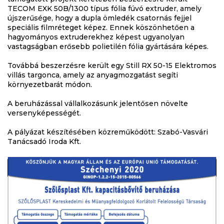
TECOM EXK 50B/1300 típus fólia fúvó extruder, amely
újszerűsége, hogy a dupla ömledék csatornás fejjel
speciális filmréteget képez. Ennek köszönhetően a
hagyományos extruderekhez képest ugyanolyan
vastagságban erősebb polietilén fólia gyártására képes.
Továbbá beszerzésre került egy Still RX 50-15 Elektromos
villás targonca, amely az anyagmozgatást segíti
környezetbarát módon.
A beruházással vállalkozásunk jelentősen növelte
versenyképességét.
A pályázat készítésében közreműködött: Szabó-Vasvári
Tanácsadó Iroda Kft.