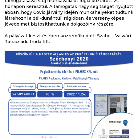
támogatásával 4 új munkavállalót foglalkoztatott 24
hónapon keresztül. A támogatás nagy segítséget nyújtott
abban, hogy Covid járvány idején munkahelyeket tudtunk
létrehozni a dél-dunántúli régióban, és versenyképes
jövedelmet biztosíthattunk a dolgozóink részére.
A pályázat készítésében közreműködött: Szabó – Vasvári
Tanácsadó Iroda Kft.