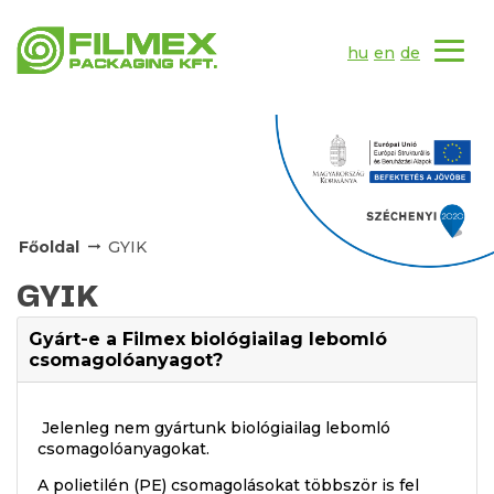
hu
en
de
Főoldal
GYIK
GYIK
Gyárt-e a Filmex biológiailag lebomló
csomagolóanyagot?
Jelenleg nem gyártunk biológiailag lebomló
csomagolóanyagokat.
A polietilén (PE) csomagolásokat többször is fel