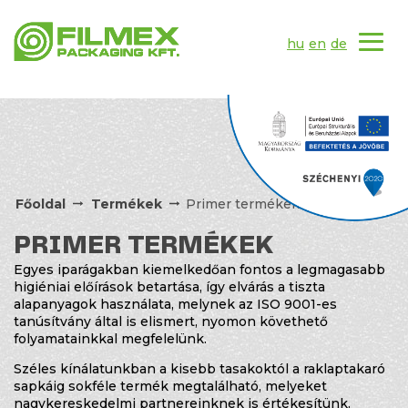
hu
en
de
Főoldal
Termékek
Primer termékek
PRIMER TERMÉKEK
Egyes iparágakban kiemelkedőan fontos a legmagasabb
higiéniai előírások betartása, így elvárás a tiszta
alapanyagok használata, melynek az ISO 9001-es
tanúsítvány által is elismert, nyomon követhető
folyamatainkkal megfelelünk.
Széles kínálatunkban a kisebb tasakoktól a raklaptakaró
sapkáig sokféle termék megtalálható, melyeket
nagykereskedelmi partnereinknek is értékesítünk.