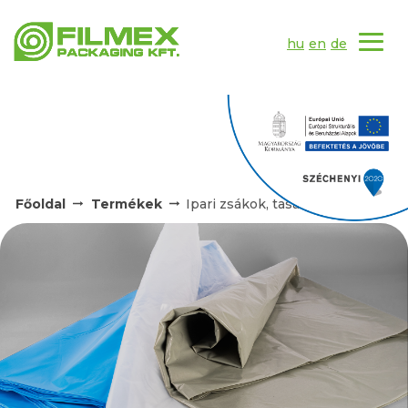
hu
en
de
Főoldal
Termékek
Ipari zsákok, tasakok