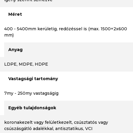
Méret
400 - 5400mm kerületig, redőzéssel is (max. 1500+2x600
mm)
Anyag
LDPE, MDPE, HDPE
Vastagsági tartomány
7my - 250my vastagságig
Egyéb tulajdonságok
koronakezelt vagy felületkezelt, csúsztatós vagy
csúszásgátló adalékkal, antisztatikus, VCI