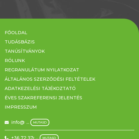
FŐOLDAL
TUDÁSBÁZIS
TANÚSÍTVÁNYOK
RÓLUNK
REGRANULÁTUM NYILATKOZAT
ÁLTALÁNOS SZERZŐDÉSI FELTÉTELEK
ADATKEZELÉSI TÁJÉKOZTATÓ
ÉVES SZAKREFERENSI JELENTÉS
IMPRESSZUM
info@filmex.hu
...
MUTASD
+36 72 374 500
...
MUTASD