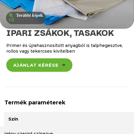
További képek
(3)
IPARI ZSÁKOK, TASAKOK
Primer és újrahasznosított anyagból is talphegesztve,
rollos vagy tekercses kivitelben
AJÁNLAT KÉRÉSE
Termék paraméterek
Szín
igény szerint színezve