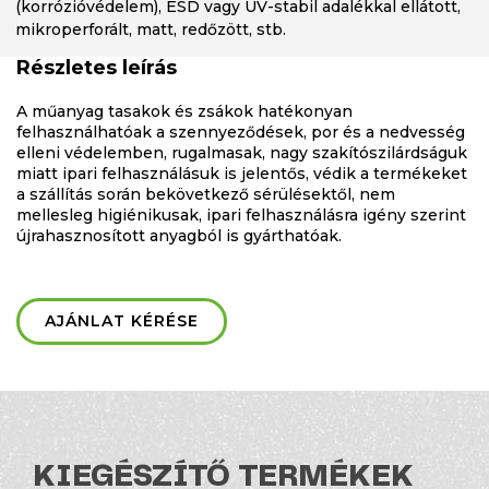
(korrózióvédelem), ESD vagy UV-stabil adalékkal ellátott,
mikroperforált, matt, redőzött, stb.
Részletes leírás
A műanyag tasakok és zsákok hatékonyan
felhasználhatóak a szennyeződések, por és a nedvesség
elleni védelemben, rugalmasak, nagy szakítószilárdságuk
miatt ipari felhasználásuk is jelentős, védik a termékeket
a szállítás során bekövetkező sérülésektől, nem
mellesleg higiénikusak, ipari felhasználásra igény szerint
újrahasznosított anyagból is gyárthatóak.
AJÁNLAT KÉRÉSE
KIEGÉSZÍTŐ TERMÉKEK