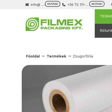
MUTASD
MUTASD
info@filmex.hu
...
+36 72 374 500
...
TERM
Rólun
Főoldal
Termékek
Zsugorfólia