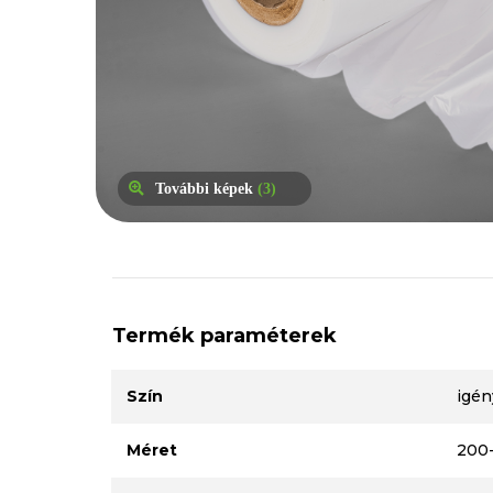
További képek
(3)
Termék paraméterek
Szín
igén
Méret
200