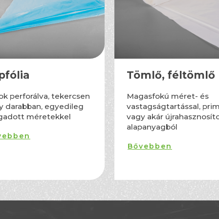
pfólia
Tömlő, féltömlő
ok perforálva, tekercsen
Magasfokú méret- és
y darabban, egyedileg
vastagságtartással, prim
adott méretekkel
vagy akár újrahasznosít
alapanyagból
vebben
Bővebben