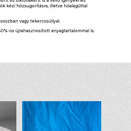
ént és síkfóliaként is a vevő igényekhez
k kézi hőzsugorításra, illetve hőalagúttal
osszban vagy tekercssúllyal.
30%-os újrahasznosított anyagtartalommal is.