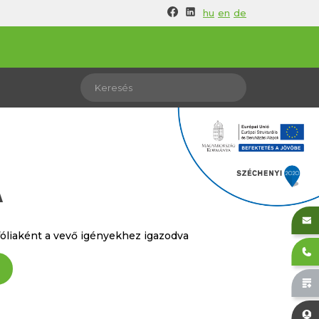
hu
en
de
A
fóliaként a vevő igényekhez igazodva