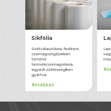
Síkfólia
La
Szétválasztásra, fedésre,
Lap
csomagológépeken
vag
történő
meg
termékcsomagolásra,
Bő
egyedi szélességben
gyártva
Bővebben