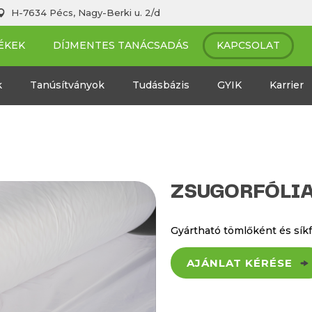
H-7634 Pécs, Nagy-Berki u. 2/d
ÉKEK
DÍJMENTES TANÁCSADÁS
KAPCSOLAT
k
Tanúsítványok
Tudásbázis
GYIK
Karrier
ZSUGORFÓLI
Gyártható tömlőként és sík
AJÁNLAT KÉRÉSE