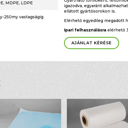
Gyártható tömlőként, féltömlők
E, MDPE, LDPE
igazodva, egyaránt alkalmazható
ellátott gyártósorokon is.
y-250my vastagságig
Elérhető egyedileg megadott h
Ipari felhasználásra
elérhető 
AJÁNLAT KÉRÉSE
K