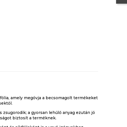
fólia, amely megóvja a becsomagolt termékeket
ektől.
s zsugorodik; a gyorsan lehűlő anyag ezután jó
dságot biztosít a terméknek.