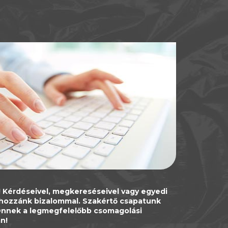
 Kérdéseivel, megkereséseivel vagy egyedi
n hozzánk bizalommal. Szakértő csapatunk
 Önnek a legmegfelelőbb csomagolási
n!