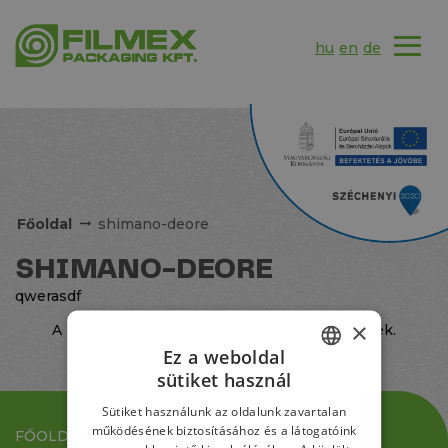
hu
en
de
Főoldal
shimano-deore
SHIMANO-DEORE
qwerasdf
×
A megadott feltételekkel nem található termék.
Ez a weboldal
sütiket használ
HUNGARIAN
Sütiket használunk az oldalunk zavartalan
GERMAN
működésének biztosításához és a látogatóink
FŐOLDAL